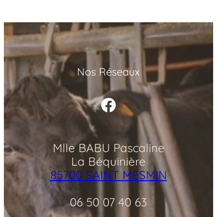
Nos Réseaux
Facebook
Mlle BABU Pascaline
La Béquinière
85700 SAINT MESMIN
06 50 07 40 63