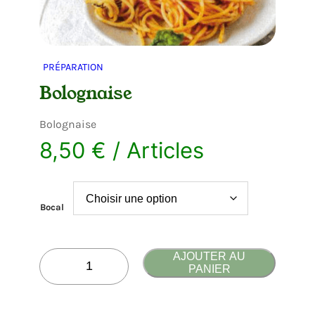
PRÉPARATION
Bolognaise
Bolognaise
8,50
€
/ Articles
Bocal
q
AJOUTER AU
u
PANIER
a
n
t