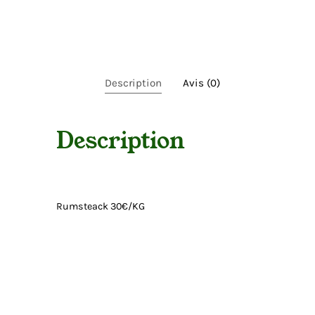
e
a
c
k
Description
Avis (0)
Description
Rumsteack 30€/KG