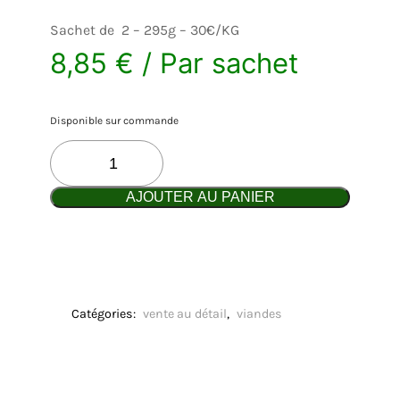
Sachet de 2 – 295g – 30€/KG
8,85
€
/ Par sachet
Disponible sur commande
q
u
a
AJOUTER AU PANIER
n
t
i
t
é
d
e
Catégories:
vente au détail
, 
viandes
R
u
m
s
t